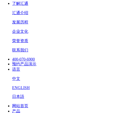
了解汇通
汇通介绍
发展历程
企业文化
荣誉资质
联系我们
400-070-6900
预约产品演示
语言
中文
ENGLISH
日本語
网站首页
产品