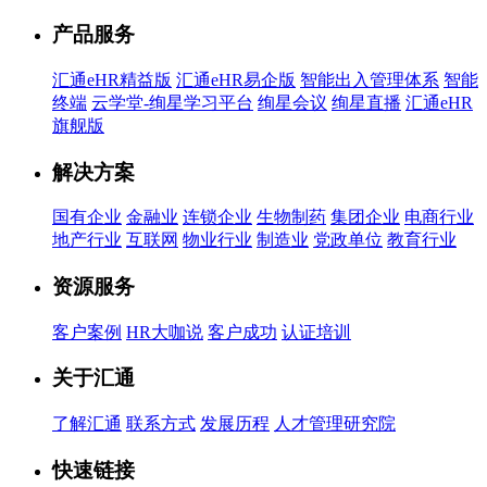
产品服务
汇通eHR精益版
汇通eHR易企版
智能出入管理体系
智能
终端
云学堂-绚星学习平台
绚星会议
绚星直播
汇通eHR
旗舰版
解决方案
国有企业
金融业
连锁企业
生物制药
集团企业
电商行业
地产行业
互联网
物业行业
制造业
党政单位
教育行业
资源服务
客户案例
HR大咖说
客户成功
认证培训
关于汇通
了解汇通
联系方式
发展历程
人才管理研究院
快速链接