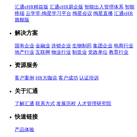
汇通eHR精益版
汇通eHR易企版
智能出入管理体系
智能
终端
云学堂-绚星学习平台
绚星会议
绚星直播
汇通eHR
旗舰版
解决方案
国有企业
金融业
连锁企业
生物制药
集团企业
电商行业
地产行业
互联网
物业行业
制造业
党政单位
教育行业
资源服务
客户案例
HR大咖说
客户成功
认证培训
关于汇通
了解汇通
联系方式
发展历程
人才管理研究院
快速链接
产品体验