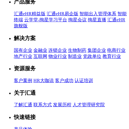
产品服务
汇通eHR精益版
汇通eHR易企版
智能出入管理体系
智能
终端
云学堂-绚星学习平台
绚星会议
绚星直播
汇通eHR
旗舰版
解决方案
国有企业
金融业
连锁企业
生物制药
集团企业
电商行业
地产行业
互联网
物业行业
制造业
党政单位
教育行业
资源服务
客户案例
HR大咖说
客户成功
认证培训
关于汇通
了解汇通
联系方式
发展历程
人才管理研究院
快速链接